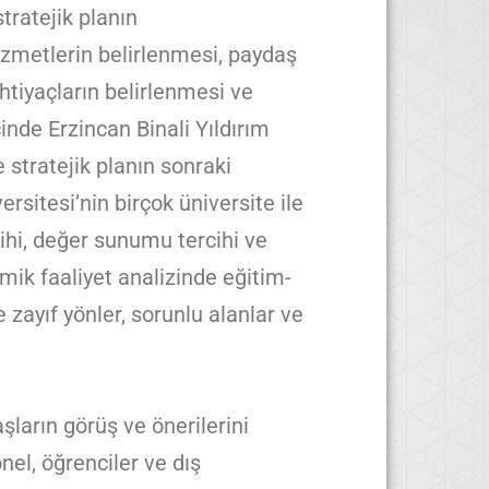
tratejik planın
 hizmetlerin belirlenmesi, paydaş
ihtiyaçların belirlenmesi ve
cinde Erzincan Binali Yıldırım
e stratejik planın sonraki
rsitesi’nin birçok üniversite ile
cihi, değer sunumu tercihi ve
emik faaliyet analizinde eğitim-
e zayıf yönler, sorunlu alanlar ve
şların görüş ve önerilerini
el, öğrenciler ve dış