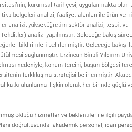
sitesi’nin; kurumsal tarihçesi, uygulanmakta olan s
tika belgeleri analizi, faaliyet alanları ile ürün ve
ler analizi, yükseköğretim sektör analizi, tespit ve 
 Tehditler) analizi yapılmıştır. Geleceğe bakış süre
erler bildirimleri belirlenmiştir. Geleceğe bakış il
tülmesi sağlanmıştır. Erzincan Binali Yıldırım Ünive
olması nedeniyle; konum tercihi, başarı bölgesi ter
rsitenin farklılaşma stratejisi belirlenmiştir. Akad
l katkı alanlarına ilişkin olarak her birinde güçlü v
nmuş olduğu hizmetler ve beklentiler ile ilgili payda
lanı doğrultusunda akademik personel, idari person