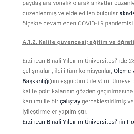
paydaşlara yönelik olarak anketler düzenl
düzenlenmiş ve elde edilen bulgular
akad
ölçekte devam eden COVID-19 pandemisi n
A.1.2. Kalite güvencesi; eğitim ve öğret
Erzincan Binali Yıldırım Üniversitesi’nde 2
çalışmaları, ilgili tüm komisyonlar,
Ölçme 
Başkanlığı
’
nın eşgüdümü ile yürütülmeye b
kalite politikalarının gözden geçirilmesine
katılımı ile bir
çalıştay
gerçekleştirilmiş ve
iyileştirmeler yapılmıştır.
Erzincan Binali Yıldırım Üniversitesi’nin Pol