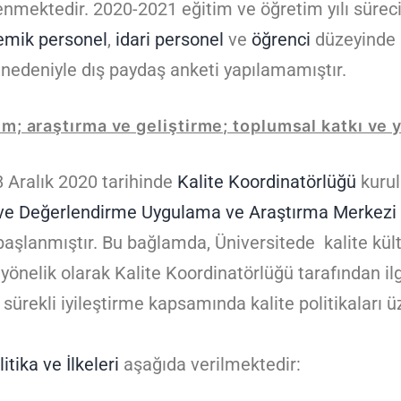
enmektedir. 2020-2021 eğitim ve öğretim yılı süre
emik personel
,
idari personel
ve
öğrenci
düzeyinde r
edeniyle dış paydaş anketi yapılamamıştır.
im; araştırma ve geliştirme; toplumsal katkı ve y
8 Aralık 2020 tarihinde
Kalite Koordinatörlüğü
kurul
ve Değerlendirme Uygulama ve Araştırma Merkezi
aşlanmıştır. Bu bağlamda, Üniversitede kalite kült
 yönelik olarak Kalite Koordinatörlüğü tarafından il
 sürekli iyileştirme kapsamında kalite politikaları 
itika ve İlkeleri
aşağıda verilmektedir: