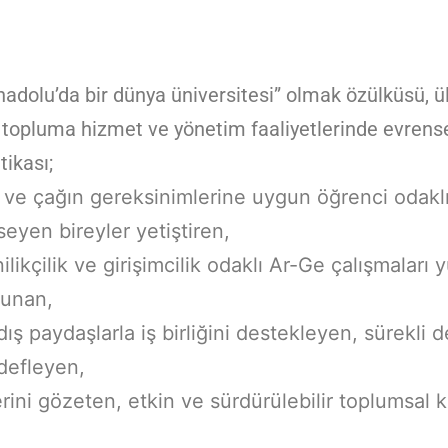
Anadolu’da bir dünya üniversitesi” olmak özülküsü, ü
opluma hizmet ve yönetim faaliyetlerinde evrensellik
tikası;
 ve çağın gereksinimlerine uygun öğrenci odaklı
eyen bireyler yetiştiren,
likçilik ve girişimcilik odaklı Ar-Ge çalışmaları
lunan,
 paydaşlarla iş birliğini destekleyen, sürekli d
edefleyen,
rini gözeten, etkin ve sürdürülebilir toplumsal ka