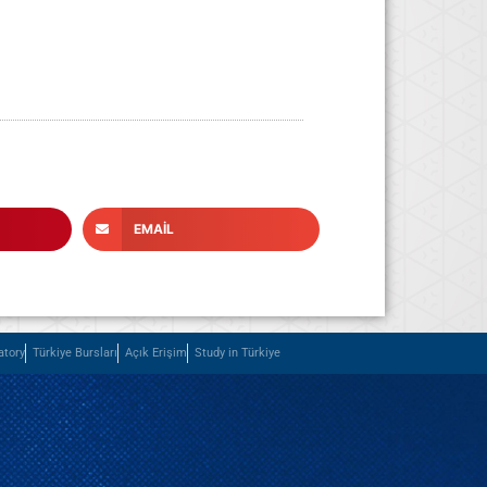
EMAIL
atory
Türkiye Bursları
Açık Erişim
Study in Türkiye