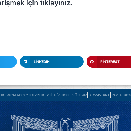
işmek için tıklayınız.
LINKEDIN
PINTEREST
or.
ÖSYM Sınav Merkez Koor.
Web Of Science
Office 365
YÖKSİS
UNİP
EUA
Observ