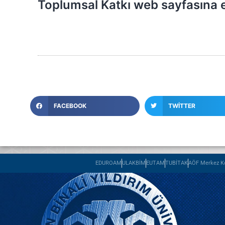
Toplumsal Katkı web sayfasına er
FACEBOOK
TWITTER
EDUROAM
ULAKBİM
EUTAM
TUBİTAK
AÖF Merkez Ko