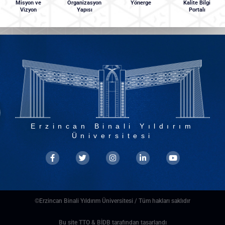
Misyon ve
Organizasyon
Yönerge
Kalite Bilgi
Vizyon
Yapısı
Portalı
Erzincan Binali Yıldırım
Üniversitesi
©Erzincan Binali Yıldırım Üniversitesi / Tüm hakları saklıdır
Bu site TTO & BİDB tarafından tasarlandı