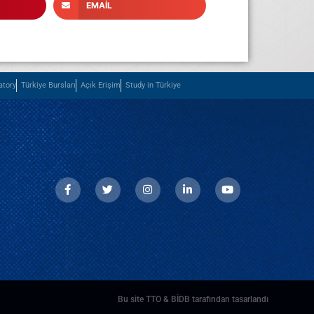
EMAIL
atory
Türkiye Bursları
Açık Erişim
Study in Türkiye
Bu site TTO & BİDB tarafından tasarlandı