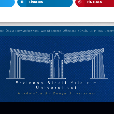
LINKEDIN
PINTEREST
or.
ÖSYM Sınav Merkez Koor.
Web Of Science
Office 365
YÖKSİS
UNİP
EUA
Observ
Erzincan Binali Yıldırım
Üniversitesi
Anadolu'da Bir Dünya Üniversitesi