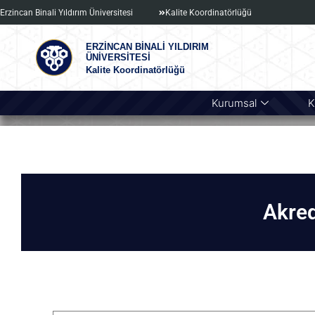
Erzincan Binali Yıldırım Üniversitesi
Kalite Koordinatörlüğü
ERZİNCAN BİNALİ YILDIRIM
ÜNİVERSİTESİ
Kalite Koordinatörlüğü
Kurumsal
K
Akred