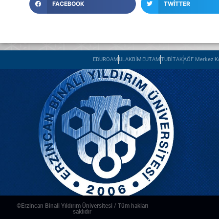
FACEBOOK
TWITTER
EDUROAM
ULAKBİM
EUTAM
TUBİTAK
AÖF Merkez Ko
©Erzincan Binali Yıldırım Üniversitesi / Tüm hakları
saklıdır