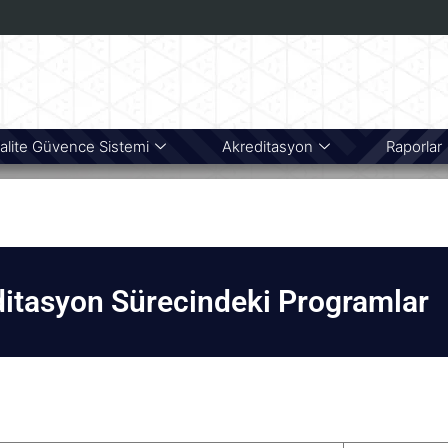
alite Güvence Sistemi
Akreditasyon
Raporlar
itasyon Sürecindeki Programlar